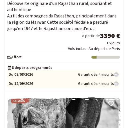
Découverte originale d’un Rajasthan rural, souriant et
authentique
Au fil des campagnes du Rajasthan, principalement dans
la région du Marwar. Cette société féodale a perduré
jusqu’en 1947 et le Rajasthan continue d'en…
3390 €
À partir de
16 jours
Vols inclus - Au départ de Paris
Effort
Niveau : 1
8 départs programmés
Du 08/08/2026
Garanti dès 4 inscrits
Du 12/09/2026
Garanti dès 4 inscrits
SAFARIS