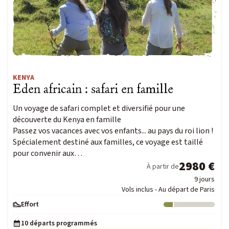
KENYA
Eden africain : safari en famille
Un voyage de safari complet et diversifié pour une
découverte du Kenya en famille
Passez vos vacances avec vos enfants... au pays du roi lion !
Spécialement destiné aux familles, ce voyage est taillé
pour convenir aux…
2980 €
À partir de
9 jours
Vols inclus - Au départ de Paris
Effort
Niveau : 1
10 départs programmés