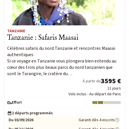
TANZANIE
Tanzanie : Safaris Maasai
Célèbres safaris du nord Tanzanie et rencontres Maasaï
authentiques
Si ce voyage en Tanzanie vous plongera bien entendu au
cœur des trois plus beaux parcs du nord tanzanien que
sont le Tarangire, le cratère du…
3595 €
À partir de
11 jours
Vols inclus - Au départ de Paris
Effort
Niveau : 2
2 départs programmés
Du 03/09/2026
Garanti dès 4 inscrits