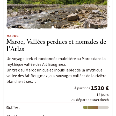
MAROC
Maroc, Vallées perdues et nomades de
l'Atlas
Un voyage trek et randonnée muletière au Maroc dans la
mythique vallée des Aït Bougmez.
Un trek au Maroc unique et inoubliable : de la mythique
vallée des Aït Bougmez, aux sauvages vallées de la rivière
blanche et ses…
1520 €
À partir de
14 jours
Au départ de Marrakech
Effort
Niveau : 3