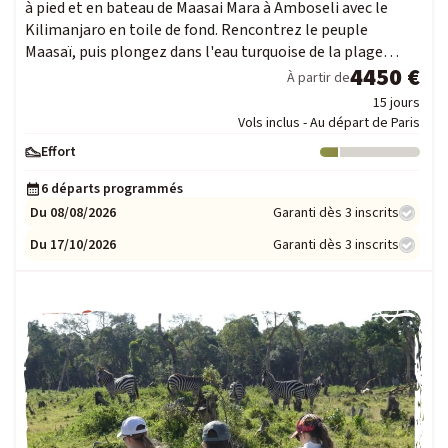
à pied et en bateau de Maasai Mara à Amboseli avec le
Kilimanjaro en toile de fond. Rencontrez le peuple
Maasaï, puis plongez dans l'eau turquoise de la plage…
4450 €
À partir de
15 jours
Vols inclus - Au départ de Paris
Effort
Niveau : 1
6 départs programmés
Du 08/08/2026
Garanti dès 3 inscrits
Du 17/10/2026
Garanti dès 3 inscrits
FAMILLE