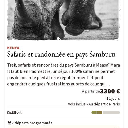
KENYA
Safaris et randonnée en pays Samburu
Trek, safaris et rencontres du pays Samburu à Maasaï Mara
Il faut bien l'admettre, un séjour 100% safari ne permet
pas de poser le pied à terre régulièrement et peut
engendrer quelques frustrations auprès de ceux qui…
3390 €
À partir de
12 jours
Vols inclus - Au départ de Paris
Effort
Niveau : 2
7 départs programmés