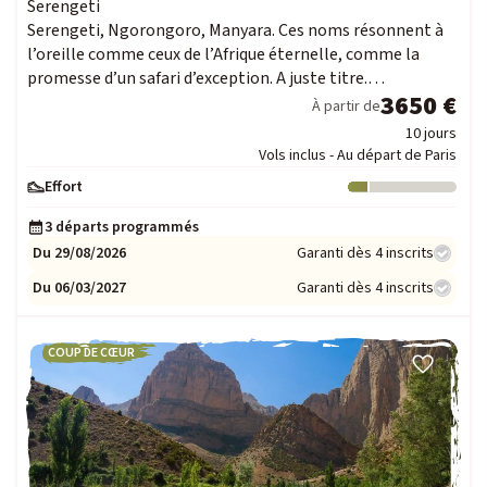
Serengeti
Serengeti, Ngorongoro, Manyara. Ces noms résonnent à
l’oreille comme ceux de l’Afrique éternelle, comme la
promesse d’un safari d’exception. A juste titre.…
3650 €
À partir de
10 jours
Vols inclus - Au départ de Paris
Effort
Niveau : 1
3 départs programmés
Du 29/08/2026
Garanti dès 4 inscrits
Du 06/03/2027
Garanti dès 4 inscrits
COUP DE CŒUR