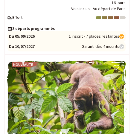
16 jours
Vols inclus - Au départ de Paris
Effort
Niveau : 4
3 départs programmés
Du 05/09/2026
1 inscrit - 7 places restantes
Du 10/07/2027
Garanti dès 4 inscrits
NOUVEAUTÉ