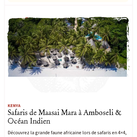
FAMILLE
Envie d'une aventure sur-mesure ? De
Contactez-nous
Passionné d’observation
animalière ?
Découvrez Escursia
Notre équipe spécialiste des voyages du vivant
KENYA
Safaris de Maasai Mara à Amboseli &
Océan Indien
Découvrez la grande faune africaine lors de safaris en 4×4,