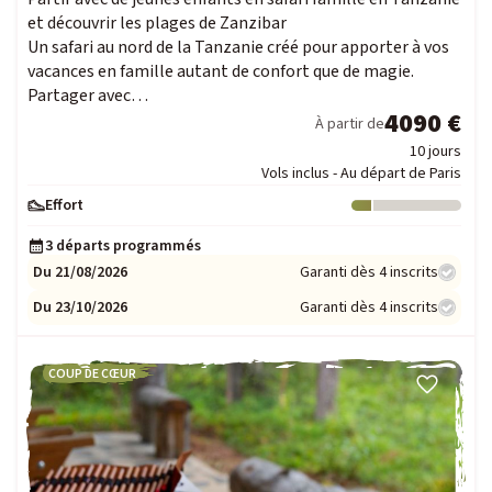
et découvrir les plages de Zanzibar
Un safari au nord de la Tanzanie créé pour apporter à vos
vacances en famille autant de confort que de magie.
Partager avec…
4090 €
À partir de
10 jours
Vols inclus - Au départ de Paris
Effort
Niveau : 1
3 départs programmés
Du 21/08/2026
Garanti dès 4 inscrits
Du 23/10/2026
Garanti dès 4 inscrits
COUP DE CŒUR