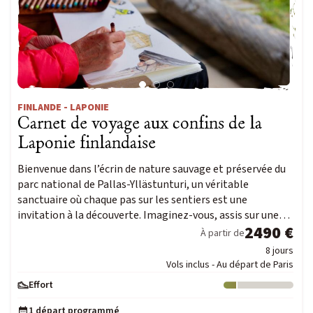
FINLANDE - LAPONIE
Carnet de voyage aux confins de la
Laponie finlandaise
Bienvenue dans l’écrin de nature sauvage et préservée du
parc national de Pallas-Yllästunturi, un véritable
sanctuaire où chaque pas sur les sentiers est une
invitation à la découverte. Imaginez-vous, assis sur une…
2490 €
À partir de
8 jours
Vols inclus - Au départ de Paris
Effort
Niveau : 1
1 départ programmé