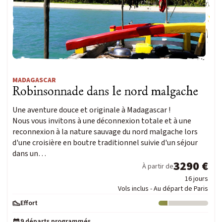
MADAGASCAR
Robinsonnade dans le nord malgache
Une aventure douce et originale à Madagascar !
Nous vous invitons à une déconnexion totale et à une
reconnexion à la nature sauvage du nord malgache lors
d'une croisière en boutre traditionnel suivie d'un séjour
dans un…
3290 €
À partir de
16 jours
Vols inclus - Au départ de Paris
Effort
Niveau : 1
9 départs programmés