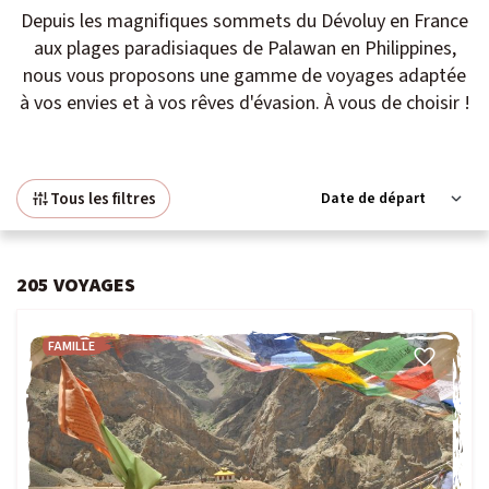
Depuis les magnifiques sommets du Dévoluy en France
Niveau 4 à 5 / Itinérance
aux plages paradisiaques de Palawan en Philippines,
IENT
nous vous proposons une gamme de voyages adaptée
Voyage signature
à vos envies et à vos rêves d'évasion. À vous de choisir !
Voyage d’auteur
OLAIRES
Exploration
 VOYAGES
Tous les filtres
Peuples du Monde
Fêtes & Festivals
205
VOYAGES
Rencontre et Immersion
FAMILLE
Vie sauvage
Safaris
Voyages du Vivant