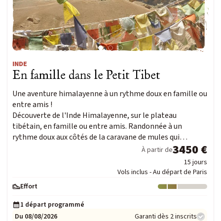
Voyage Photo
Photo Peuples du Monde
Photo Paysage & Nature
Photo animalière
INDE
En famille dans le Petit Tibet
Au fil de l'eau
Une aventure himalayenne à un rythme doux en famille ou
Croisière Aventure
entre amis !
Kayak & SUP
Découverte de l'Inde Himalayenne, sur le plateau
tibétain, en famille ou entre amis. Randonnée à un
rythme doux aux côtés de la caravane de mules qui…
Neige
3450 €
À partir de
Traîneau à chiens
15 jours
Vols inclus - Au départ de Paris
Raquette
Ski & Pulka
Effort
Niveau : 2
1 départ programmé
Du 08/08/2026
Garanti dès 2 inscrits