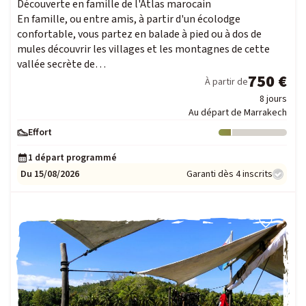
Découverte en famille de l'Atlas marocain
En famille, ou entre amis, à partir d'un écolodge
confortable, vous partez en balade à pied ou à dos de
mules découvrir les villages et les montagnes de cette
vallée secrète de…
750 €
À partir de
8 jours
Au départ de Marrakech
Effort
Niveau : 1
1 départ programmé
Du 15/08/2026
Garanti dès 4 inscrits
COUP DE CŒUR