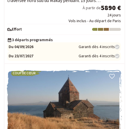
traversée nord sud du Makay pendant 15 jours…
5890 €
À partir de
24 jours
Vols inclus - Au départ de Paris
Effort
Niveau : 3
3 départs programmés
Du 04/09/2026
Garanti dès 4 inscrits
Du 23/07/2027
Garanti dès 4 inscrits
COUP DE CŒUR