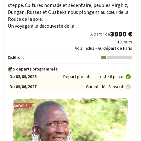
steppe. Cultures nomade et sédentaire, peuples Kirghiz,
Dungan, Russes et Ouzbeks nous plongent au cœur de la
Route de la soie.
Un voyage à la découverte de la…
3990 €
À partir de
18 jours
Vols inclus - Au départ de Paris
Effort
Niveau : 1
5 départs programmés
Du 03/09/2026
Départ garanti — Il reste 6 places
Du 09/06/2027
Garanti dès 3 inscrits
SAFARIS