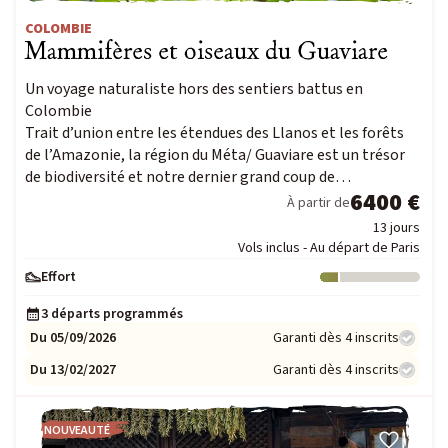
COLOMBIE
Mammifères et oiseaux du Guaviare
Un voyage naturaliste hors des sentiers battus en
Colombie
Trait d’union entre les étendues des Llanos et les forêts
de l’Amazonie, la région du Méta/ Guaviare est un trésor
de biodiversité et notre dernier grand coup de…
6400 €
À partir de
13 jours
Vols inclus - Au départ de Paris
Effort
Niveau : 1
3 départs programmés
Du 05/09/2026
Garanti dès 4 inscrits
Du 13/02/2027
Garanti dès 4 inscrits
NOUVEAUTÉ