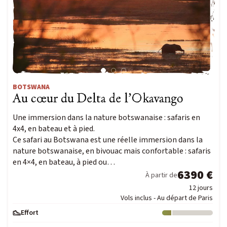
BOTSWANA
Au cœur du Delta de l’Okavango
Une immersion dans la nature botswanaise : safaris en
4x4, en bateau et à pied.
Ce safari au Botswana est une réelle immersion dans la
nature botswanaise, en bivouac mais confortable : safaris
en 4×4, en bateau, à pied ou…
6390 €
À partir de
12 jours
Vols inclus - Au départ de Paris
Effort
Niveau : 1