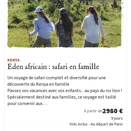
Envie d'une aventure sur-mesure ? De
Contactez-nous
KENYA
Eden africain : safari en famille
Passionné d’observation
Un voyage de safari complet et diversifié pour une
animalière ?
découverte du Kenya en famille
Passez vos vacances avec vos enfants... au pays du roi lion !
Découvrez Escursia
Spécialement destiné aux familles, ce voyage est taillé
Notre équipe spécialiste des voyages du vivant
pour convenir aux…
2980 €
À partir de
9 jours
Vols inclus - Au départ de Paris