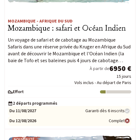
MOZAMBIQUE - AFRIQUE DU SUD
Mozambique : safari et Océan Indien
Un voyage de safari et de cabotage au Mozambique
Safaris dans une réserve privée du Kruger en Afrique du Sud
avant de découvrir le Mozambique et l'Océan Indien (la
baie de Tofo et ses baleines puis 4 jours de cabotage…
6950 €
À partir de
15 jours
Vols inclus - Au départ de Paris
Effort
Niveau : 1
2 départs programmés
Du 11/08/2027
Garanti dès 6 inscrits
Du 12/08/2026
Complet
NOUVEAUTÉ