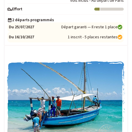
Vols inclus - Au départ de Paris
Effort
Niveau : 1
2 départs programmés
Du 25/07/2027
Départ garanti — Il reste 1 place
Du 16/10/2027
1 inscrit - 5 places restantes