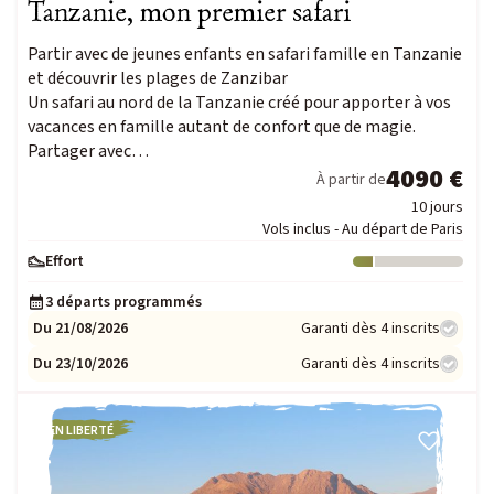
Tanzanie, mon premier safari
Partir avec de jeunes enfants en safari famille en Tanzanie
et découvrir les plages de Zanzibar
Un safari au nord de la Tanzanie créé pour apporter à vos
vacances en famille autant de confort que de magie.
Partager avec…
4090 €
À partir de
10 jours
Vols inclus - Au départ de Paris
Effort
Niveau : 1
3 départs programmés
Du 21/08/2026
Garanti dès 4 inscrits
Du 23/10/2026
Garanti dès 4 inscrits
EN LIBERTÉ