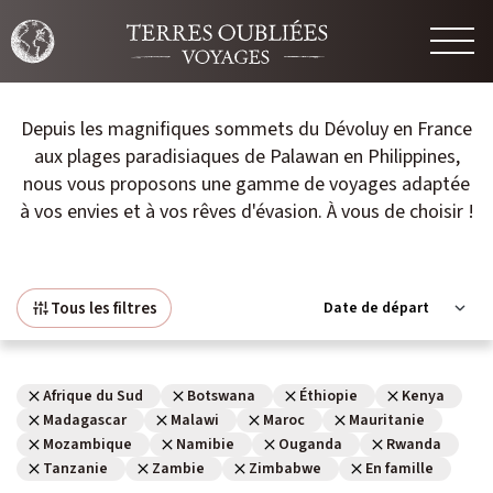
UR
RETOUR
Depuis les magnifiques sommets du Dévoluy en France
aux plages paradisiaques de Palawan en Philippines,
nous vous proposons une gamme de voyages adaptée
tions
Nos spécialités
à vos envies et à vos rêves d'évasion. À vous de choisir !
Voyage découverte
Accessible à tous
Tous les filtres
En famille
ES
Afrique du Sud
Botswana
Éthiopie
Kenya
Voyage à Pied
CIFIQUE
Madagascar
Malawi
Maroc
Mauritanie
Trek et Randonnée
Mozambique
Namibie
Ouganda
Rwanda
Niveau 2 à 3
Tanzanie
Zambie
Zimbabwe
En famille
Grand Trek