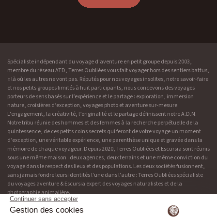
Spécialiste indépendant du voyage d'aventure en petit groupe depuis 2003,
membre du réseau ATD, Terres Oubliées vous fait voyager hors des sentiers battus,
« là où les autres ne vont pas. Réputés pour nos voyages insolites, notre savoir-faire
et nos petits groupes limités à huit participants, nous concevons des voyages
porteurs de sens basés sur l’expérience et le partage : exploration, immersion
nature, croisières d’exception, voyages photo et aventure sur-mesure.
L'engagement, la créativité, l’originalité et le partage définissent notre A.D.N.
Notre tribu réunie des hommes et des femmes à la recherche perpétuelle de la
quintessence, de ces petits coins secrets qui feront de votre voyage un moment
d’exception, une véritable expérience, une parenthèse unique et gravée dans la
mémoire de chaque voyageur. Depuis 2020, Terres Oubliées et Escursia sont réunis
sous une même maison : deux agences, deux terrains et une même conviction du
voyage dans le respect des lieux et des populations. Les deux sociétés fusionnent,
sans jamais fondre leurs identités l'une dans l'autre : Terres Oubliées spécialiste
du voyages aventure & Escursia expert des voyages naturalistes et de la
photographie animalière.