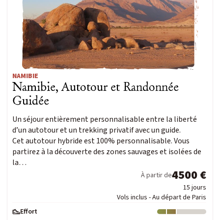
NAMIBIE
Namibie, Autotour et Randonnée
Guidée
Un séjour entièrement personnalisable entre la liberté
d’un autotour et un trekking privatif avec un guide.
Cet autotour hybride est 100% personnalisable. Vous
partirez à la découverte des zones sauvages et isolées de
la…
4500 €
À partir de
15 jours
Vols inclus - Au départ de Paris
Effort
Niveau : 2