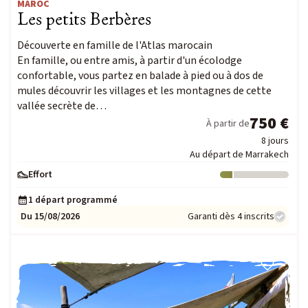
MAROC
Les petits Berbères
Découverte en famille de l'Atlas marocain
En famille, ou entre amis, à partir d'un écolodge
confortable, vous partez en balade à pied ou à dos de
mules découvrir les villages et les montagnes de cette
vallée secrète de…
750 €
À partir de
8 jours
Au départ de Marrakech
Effort
Niveau : 1
1 départ programmé
Du 15/08/2026
Garanti dès 4 inscrits
COUP DE CŒUR