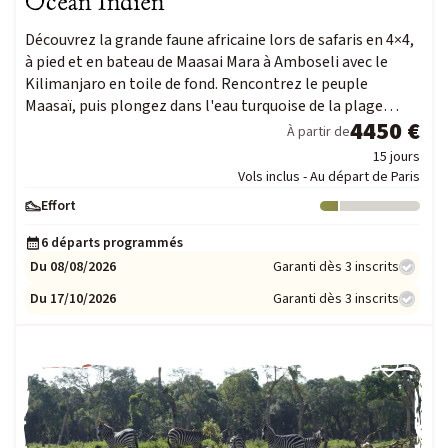
Océan Indien
Voyage Photo
Découvrez la grande faune africaine lors de safaris en 4×4,
Photo Peuples du Monde
à pied et en bateau de Maasai Mara à Amboseli avec le
Photo Paysage & Nature
Kilimanjaro en toile de fond. Rencontrez le peuple
Photo animalière
Maasaï, puis plongez dans l'eau turquoise de la plage…
4450 €
À partir de
15 jours
Au fil de l'eau
Vols inclus - Au départ de Paris
Croisière Aventure
Effort
Niveau : 1
Kayak & SUP
6 départs programmés
Du 08/08/2026
Garanti dès 3 inscrits
Neige
Du 17/10/2026
Garanti dès 3 inscrits
Traîneau à chiens
Raquette
FAMILLE
Ski & Pulka