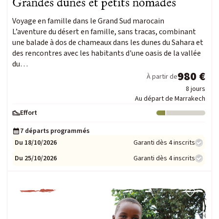
Grandes dunes et petits nomades
Voyage en famille dans le Grand Sud marocain
L’aventure du désert en famille, sans tracas, combinant
une balade à dos de chameaux dans les dunes du Sahara et
des rencontres avec les habitants d'une oasis de la vallée
du…
980 €
À partir de
8 jours
Au départ de Marrakech
Effort
Niveau : 1
7 départs programmés
Du 18/10/2026
Garanti dès 4 inscrits
Du 25/10/2026
Garanti dès 4 inscrits
NOUVEAUTÉ