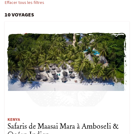
Effacer tous les filtres
Niveau 4 à 5 / Itinérance
10
VOYAGES
IENT
Voyage signature
FAMILLE
Voyage d’auteur
OLAIRES
Exploration
 VOYAGES
Peuples du Monde
Fêtes & Festivals
Rencontre et Immersion
Vie sauvage
Safaris
Voyages du Vivant
KENYA
Safaris de Maasai Mara à Amboseli &