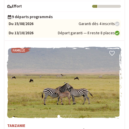
Effort
Niveau : 1
9 départs programmés
Du 15/08/2026
Garanti dès 4 inscrits
Du 13/10/2026
Départ garanti — Il reste 8 places
FAMILLE
TANZANIE