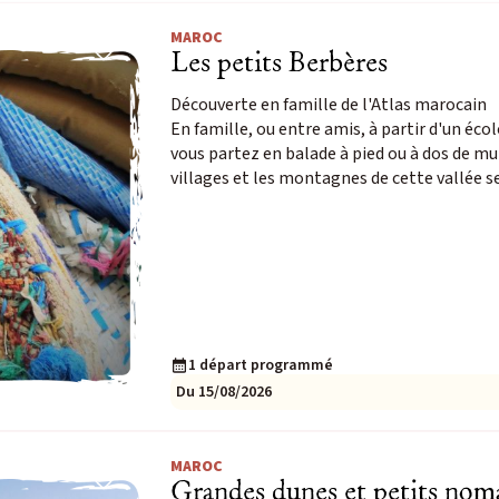
27
28
29
30
31
1
2
MAROC
Les petits Berbères
3
4
5
6
7
8
9
Découverte en famille de l'Atlas marocain
10
11
12
13
14
15
16
En famille, ou entre amis, à partir d'un éc
vous partez en balade à pied ou à dos de mu
17
18
19
20
21
22
23
villages et les montagnes de cette vallée 
24
25
26
27
28
29
30
31
1
2
3
4
5
6
1 départ programmé
Du 15/08/2026
MAROC
Grandes dunes et petits nom