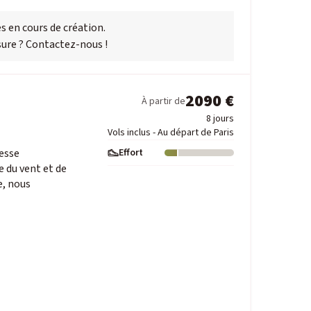
s en cours de création.
ure ? Contactez-nous !
2090 €
À partir de
8 jours
Vols inclus - Au départ de Paris
esse
Effort
Niveau : 1
 du vent et de
, nous