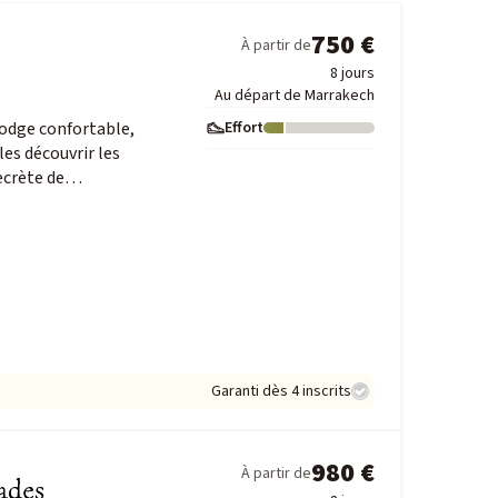
750 €
À partir de
8 jours
Au départ de Marrakech
olodge confortable,
Effort
Niveau : 1
les découvrir les
secrète de…
Garanti dès 4 inscrits
980 €
À partir de
ades