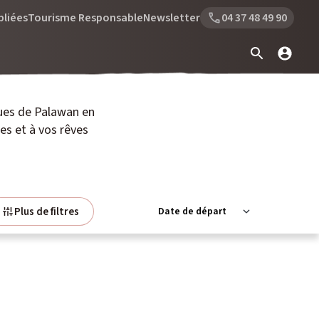
bliées
Tourisme Responsable
Newsletter
04 37 48 49 90
ues de Palawan en
s et à vos rêves
Plus de filtres