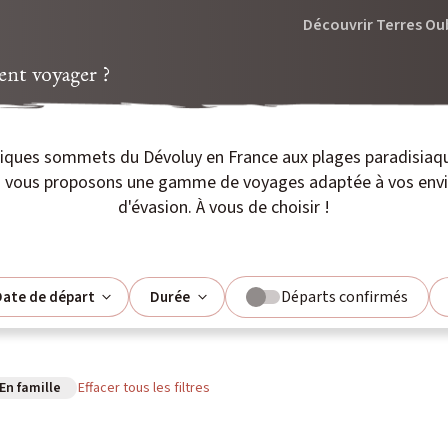
Découvrir Terres Ou
t voyager ?
fiques sommets du Dévoluy en France aux plages paradisiaq
us vous proposons une gamme de voyages adaptée à vos envie
d'évasion. À vous de choisir !
Départs confirmés
ate de départ
Durée
En famille
Effacer tous les filtres
août
L
M
M
J
V
S
D