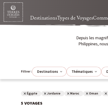
Destinations
Types de Voyages
Commen
Depuis les magni
Philippines, no
Destinations
Thématiques
D
Filtrer :
Égypte
Jordanie
Maroc
Oman
5
VOYAGES