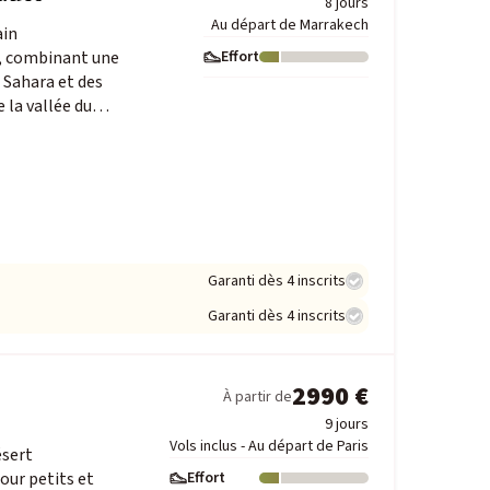
8 jours
Au départ de Marrakech
ain
s, combinant une
Effort
Niveau : 1
 Sahara et des
e la vallée du…
Garanti dès 4 inscrits
Garanti dès 4 inscrits
2990 €
À partir de
9 jours
Vols inclus - Au départ de Paris
ésert
our petits et
Effort
Niveau : 1