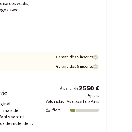
oise des wadis,
longez avec…
Garanti dès 5 inscrits
Garanti dès 5 inscrits
2550 €
À partir de
nie
9 jours
Vols inclus - Au départ de Paris
iginal
ûr mais de
Effort
Niveau : 1
nfants seront
dos de mule, de…