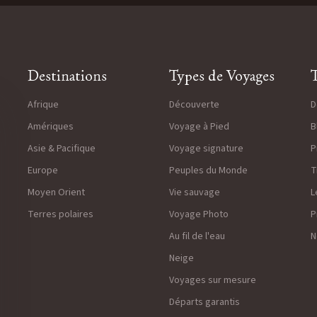
Destinations
Types de Voyages
T
Afrique
Découverte
D
Amériques
Voyage à Pied
B
Asie & Pacifique
Voyage signature
P
Europe
Peuples du Monde
T
Moyen Orient
Vie sauvage
L
Terres polaires
Voyage Photo
P
Au fil de l'eau
N
Neige
Voyages sur mesure
Départs garantis