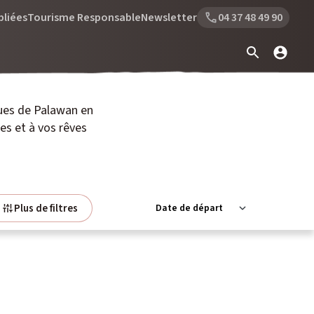
bliées
Tourisme Responsable
Newsletter
04 37 48 49 90
ues de Palawan en
s et à vos rêves
Plus de filtres