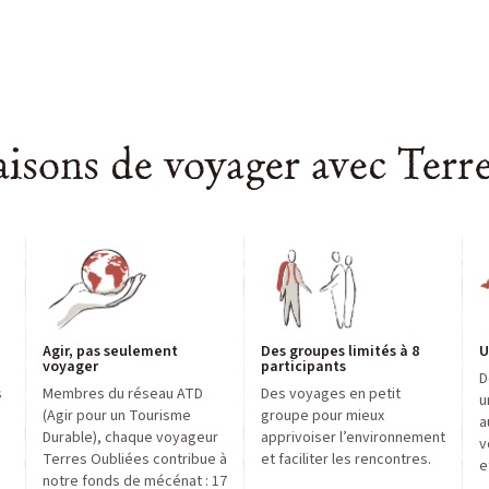
27
28
29
30
31
1
2
3
4
5
6
7
8
9
10
11
12
13
14
15
16
aisons de voyager avec Terr
17
18
19
20
21
22
23
24
25
26
27
28
29
30
31
1
2
3
4
5
6
Agir, pas seulement
Des groupes limités à 8
U
voyager
participants
D
s
Membres du réseau ATD
Des voyages en petit
u
,
(Agir pour un Tourisme
groupe pour mieux
a
Durable), chaque voyageur
apprivoiser l’environnement
v
Terres Oubliées contribue à
et faciliter les rencontres.
e
notre fonds de mécénat : 17