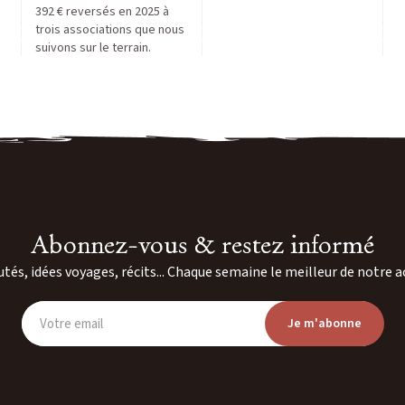
392 € reversés en 2025 à
trois associations que nous
suivons sur le terrain.
Abonnez-vous & restez informé
és, idées voyages, récits... Chaque semaine le meilleur de notre a
Votre email
Je m'abonne