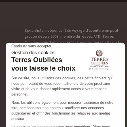
Spécialiste indépendant du voyage d'aventure en petit
groupe depuis 2003, membre du réseau ATD, Terres
Oubliées vous fait voyager hors des sentiers battus, « là
où les autres ne vont pas. Réputés pour nos voyages
insolites, notre savoir-faire et nos petits groupes limités
à huit participants, nous concevons des voyages
porteurs de sens basés sur l’expérience et le partage :
exploration, immersion nature, croisières d’exception,
voyages photo et aventure sur-mesure. L'engagement, la
créativité, l’originalité et le partage définissent notre
A.D.N. Notre tribu réunie des hommes et des femmes à la
recherche perpétuelle de la quintessence, de ces petits
coins secrets qui feront de votre voyage un moment
d’exception, une véritable expérience, une parenthèse
unique et gravée dans la mémoire de chaque voyageur.
Depuis 2020, Terres Oubliées et Escursia sont réunis
sous une même maison : deux agences, deux terrains et