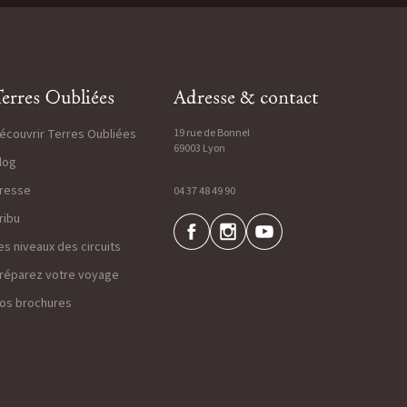
erres Oubliées
Adresse & contact
écouvrir Terres Oubliées
19 rue de Bonnel
69003 Lyon
log
resse
04 37 48 49 90
ribu
es niveaux des circuits
réparez votre voyage
os brochures