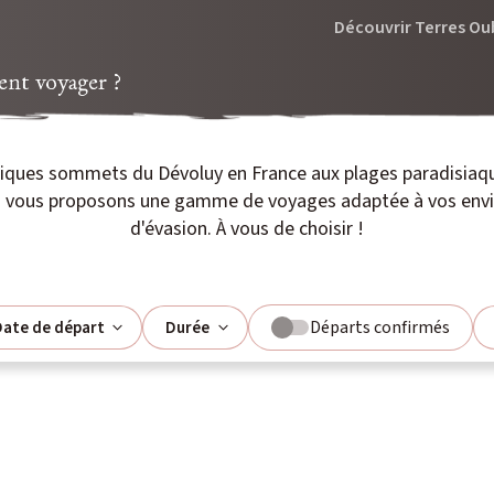
Découvrir Terres Ou
t voyager ?
fiques sommets du Dévoluy en France aux plages paradisiaq
us vous proposons une gamme de voyages adaptée à vos envie
d'évasion. À vous de choisir !
Départs confirmés
ate de départ
Durée
août
L
M
M
J
V
S
D