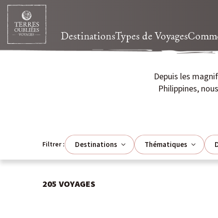
Destinations
Types de Voyages
Commen
Depuis les magni
Philippines, no
Destinations
Thématiques
D
Filtrer :
205
VOYAGES