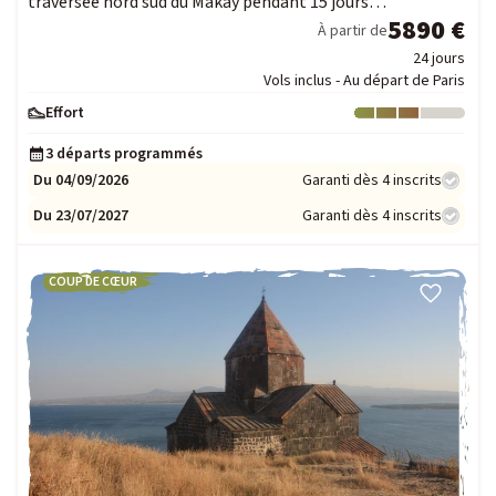
traversée nord sud du Makay pendant 15 jours…
5890 €
À partir de
24 jours
Vols inclus - Au départ de Paris
Effort
Niveau : 3
3 départs programmés
Du 04/09/2026
Garanti dès 4 inscrits
Du 23/07/2027
Garanti dès 4 inscrits
COUP DE CŒUR