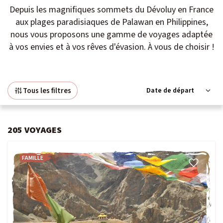
Depuis les magnifiques sommets du Dévoluy en France
Niveau 4 à 5 / Itinérance
aux plages paradisiaques de Palawan en Philippines,
IENT
nous vous proposons une gamme de voyages adaptée
Voyage signature
à vos envies et à vos rêves d'évasion. À vous de choisir !
Voyage d’auteur
OLAIRES
Exploration
 VOYAGES
Tous les filtres
Peuples du Monde
Fêtes & Festivals
205
VOYAGES
Rencontre et Immersion
FAMILLE
Vie sauvage
Safaris
Voyages du Vivant