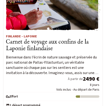
FINLANDE - LAPONIE
Carnet de voyage aux confins de la
Laponie finlandaise
Bienvenue dans l’écrin de nature sauvage et préservée du
parc national de Pallas-Yllästunturi, un véritable
sanctuaire où chaque pas sur les sentiers est une
invitation à la découverte. Imaginez-vous, assis sur une…
2490 €
À partir de
8 jours
Vols inclus - Au départ de Paris
Effort
Niveau : 1
1 départ programmé