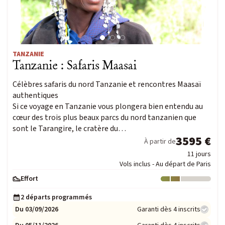
TANZANIE
Tanzanie : Safaris Maasai
Célèbres safaris du nord Tanzanie et rencontres Maasaï
authentiques
Si ce voyage en Tanzanie vous plongera bien entendu au
cœur des trois plus beaux parcs du nord tanzanien que
sont le Tarangire, le cratère du…
3595 €
À partir de
11 jours
Vols inclus - Au départ de Paris
Effort
Niveau : 2
2 départs programmés
Du 03/09/2026
Garanti dès 4 inscrits