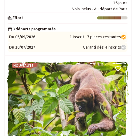
16 jours
Vols inclus - Au départ de Paris
Effort
Niveau : 4
3 départs programmés
Du 05/09/2026
1 inscrit - 7 places restantes
Du 10/07/2027
Garanti dès 4 inscrits
NOUVEAUTÉ