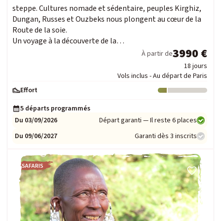
steppe. Cultures nomade et sédentaire, peuples Kirghiz,
Dungan, Russes et Ouzbeks nous plongent au cœur de la
Route de la soie.
Un voyage à la découverte de la…
3990 €
À partir de
18 jours
Vols inclus - Au départ de Paris
Effort
Niveau : 1
5 départs programmés
Du 03/09/2026
Départ garanti — Il reste 6 places
Du 09/06/2027
Garanti dès 3 inscrits
SAFARIS