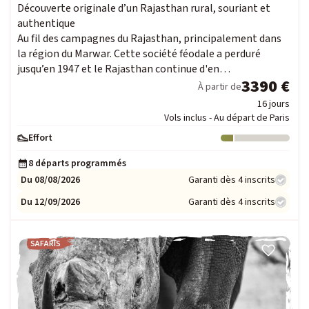
Découverte originale d’un Rajasthan rural, souriant et
authentique
Au fil des campagnes du Rajasthan, principalement dans
la région du Marwar. Cette société féodale a perduré
jusqu’en 1947 et le Rajasthan continue d'en…
3390 €
À partir de
16 jours
Vols inclus - Au départ de Paris
Effort
Niveau : 1
8 départs programmés
Du 08/08/2026
Garanti dès 4 inscrits
Du 12/09/2026
Garanti dès 4 inscrits
SAFARIS