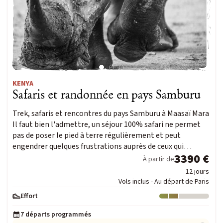
KENYA
Safaris et randonnée en pays Samburu
Trek, safaris et rencontres du pays Samburu à Maasaï Mara
Il faut bien l'admettre, un séjour 100% safari ne permet
pas de poser le pied à terre régulièrement et peut
engendrer quelques frustrations auprès de ceux qui…
3390 €
À partir de
12 jours
Vols inclus - Au départ de Paris
Effort
Niveau : 2
7 départs programmés