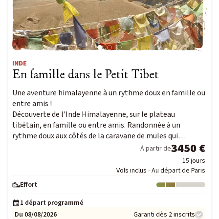
Voyage Photo
Photo Peuples du Monde
Photo Paysage & Nature
Photo animalière
INDE
En famille dans le Petit Tibet
Au fil de l'eau
Une aventure himalayenne à un rythme doux en famille ou
Croisière Aventure
entre amis !
Kayak & SUP
Découverte de l'Inde Himalayenne, sur le plateau
tibétain, en famille ou entre amis. Randonnée à un
rythme doux aux côtés de la caravane de mules qui…
Neige
3450 €
À partir de
Traîneau à chiens
15 jours
Vols inclus - Au départ de Paris
Raquette
Ski & Pulka
Effort
Niveau : 2
1 départ programmé
Du 08/08/2026
Garanti dès 2 inscrits