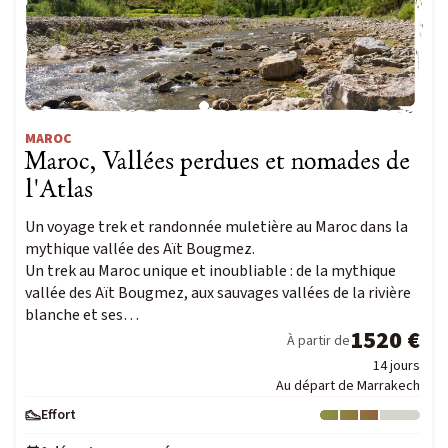
MAROC
Maroc, Vallées perdues et nomades de
l'Atlas
Un voyage trek et randonnée muletière au Maroc dans la
mythique vallée des Aït Bougmez.
Un trek au Maroc unique et inoubliable : de la mythique
vallée des Aït Bougmez, aux sauvages vallées de la rivière
blanche et ses…
1520 €
À partir de
14 jours
Au départ de Marrakech
Effort
Niveau : 3