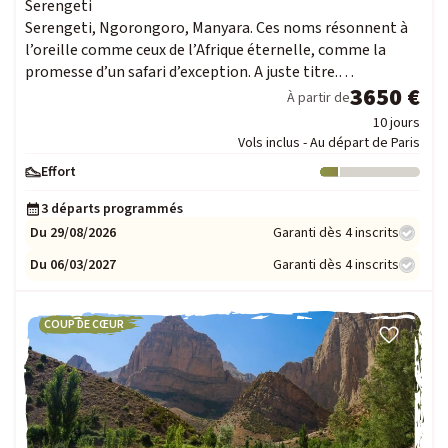
Serengeti
Serengeti, Ngorongoro, Manyara. Ces noms résonnent à
l’oreille comme ceux de l’Afrique éternelle, comme la
promesse d’un safari d’exception. A juste titre.…
3650 €
À partir de
10 jours
Vols inclus - Au départ de Paris
Effort
Niveau : 1
3 départs programmés
Du 29/08/2026
Garanti dès 4 inscrits
Du 06/03/2027
Garanti dès 4 inscrits
COUP DE CŒUR