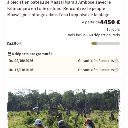
à pied et en bateau de Maasai Mara à Amboseli avec le
Kilimanjaro en toile de fond. Rencontrez le peuple
Maasaï, puis plongez dans l'eau turquoise de la plage…
4450 €
À partir de
15 jours
Vols inclus - Au départ de Paris
Effort
Niveau : 1
6 départs programmés
Du 08/08/2026
Garanti dès 3 inscrits
Du 17/10/2026
Garanti dès 3 inscrits
FAMILLE