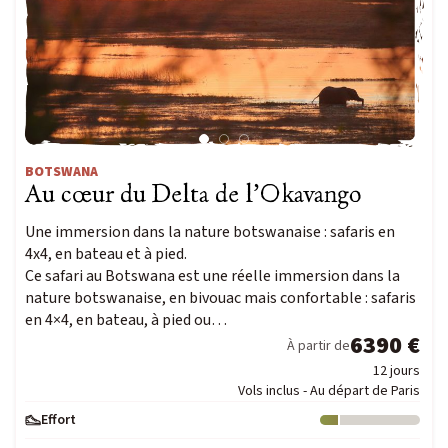
BOTSWANA
Au cœur du Delta de l’Okavango
Une immersion dans la nature botswanaise : safaris en
4x4, en bateau et à pied.
Ce safari au Botswana est une réelle immersion dans la
nature botswanaise, en bivouac mais confortable : safaris
en 4×4, en bateau, à pied ou…
6390 €
À partir de
12 jours
Vols inclus - Au départ de Paris
Effort
Niveau : 1