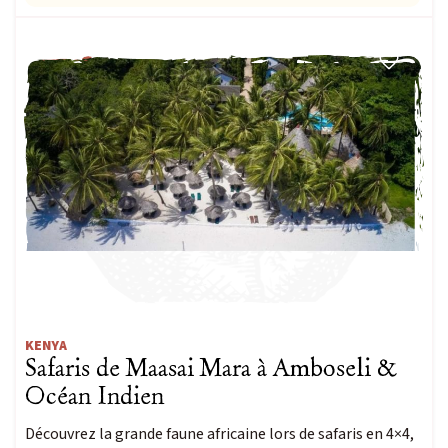
FAMILLE
Envie d'une aventure sur-mesure ? De
Contactez-nous
Passionné d’observation
animalière ?
Découvrez Escursia
Notre équipe spécialiste des voyages du vivant
KENYA
Safaris de Maasai Mara à Amboseli &
Océan Indien
Découvrez la grande faune africaine lors de safaris en 4×4,