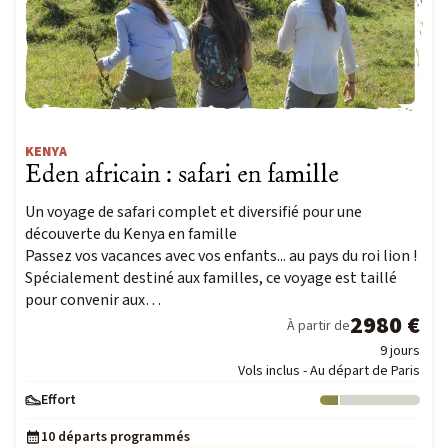
KENYA
Eden africain : safari en famille
Un voyage de safari complet et diversifié pour une
découverte du Kenya en famille
Passez vos vacances avec vos enfants... au pays du roi lion !
Spécialement destiné aux familles, ce voyage est taillé
pour convenir aux…
2980 €
À partir de
9 jours
Vols inclus - Au départ de Paris
Effort
Niveau : 1
10 départs programmés