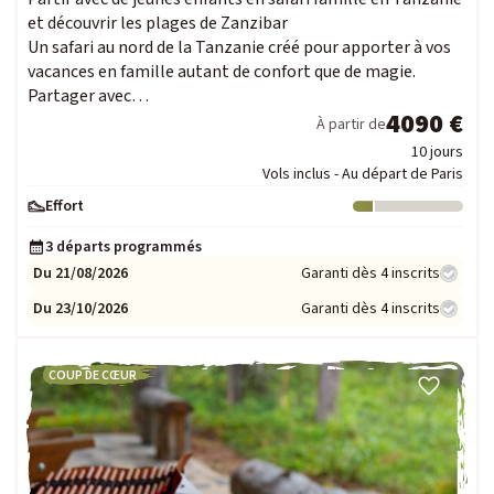
et découvrir les plages de Zanzibar
Un safari au nord de la Tanzanie créé pour apporter à vos
vacances en famille autant de confort que de magie.
Partager avec…
4090 €
À partir de
10 jours
Vols inclus - Au départ de Paris
Effort
Niveau : 1
3 départs programmés
Du 21/08/2026
Garanti dès 4 inscrits
Du 23/10/2026
Garanti dès 4 inscrits
COUP DE CŒUR