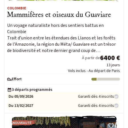
COLOMBIE
Mammifères et oiseaux du Guaviare
Un voyage naturaliste hors des sentiers battus en
Colombie
Trait d’union entre les étendues des Llanos et les forêts
de l’Amazonie, la région du Méta/ Guaviare est un trésor
de biodiversité et notre dernier grand coup de…
6400 €
À partir de
13 jours
Vols inclus - Au départ de Paris
Effort
Niveau : 1
3 départs programmés
Du 05/09/2026
Garanti dès 4 inscrits
Du 13/02/2027
Garanti dès 4 inscrits
NOUVEAUTÉ