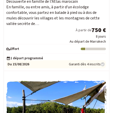
Découverte en famille de l'Atlas marocain
En famille, ou entre amis, à partir d'un écolodge
confortable, vous partez en balade à pied ou à dos de
mules découvrir les villages et les montagnes de cette
vallée secrète de…
750 €
À partir de
8 jours
Au départ de Marrakech
Effort
Niveau : 1
1 départ programmé
Du 15/08/2026
Garanti dès 4 inscrits
COUP DE CŒUR