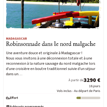
MADAGASCAR
Robinsonnade dans le nord malgache
Une aventure douce et originale à Madagascar !
Nous vous invitons à une déconnexion totale et à une
reconnexion à la nature sauvage du nord malgache lors
d'une croisière en boutre traditionnel suivie d'un séjour
dans un…
3290 €
À partir de
16 jours
Vols inclus - Au départ de Paris
Effort
Niveau : 1
9 départs programmés