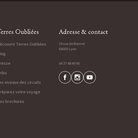
erres Oubliées
Adresse & contact
écouvrir Terres Oubliées
19 rue de Bonnel
69003 Lyon
log
resse
04 37 48 49 90
ribu
es niveaux des circuits
réparez votre voyage
os brochures