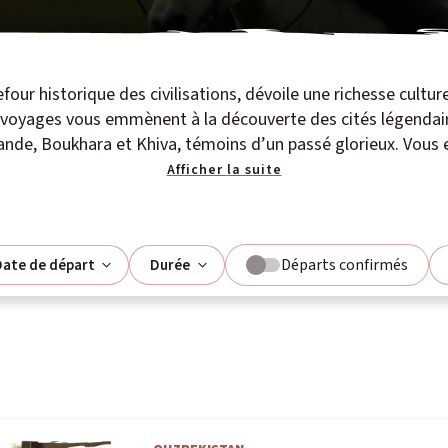
four historique des civilisations, dévoile une richesse culture
 voyages vous emmènent à la découverte des cités légendair
ande, Boukhara et Khiva, témoins d’un passé glorieux. Vous 
Afficher la suite
Départs confirmés
ate de départ
Durée
août
L
M
M
J
V
S
D
27
28
29
30
31
1
2