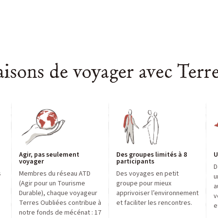
aisons de voyager avec Terr
Agir, pas seulement
Des groupes limités à 8
U
voyager
participants
D
s
Membres du réseau ATD
Des voyages en petit
u
,
(Agir pour un Tourisme
groupe pour mieux
a
Durable), chaque voyageur
apprivoiser l’environnement
v
Terres Oubliées contribue à
et faciliter les rencontres.
e
notre fonds de mécénat : 17