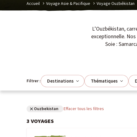
Accueil
Voyage Asie & Pacifique
Voyage Ouzbékistan
L’Ouzbékistan, carre
exceptionnelle. Nos
Soie : Samarc
Destinations
Thématiques
D
Filtrer :
Ouzbekistan
Effacer tous les filtres
3
VOYAGES