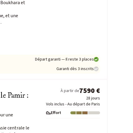
, Boukhara et
e, et une
…
Départ garanti — Il reste 3 places
Garanti dès 3 inscrits
7590 €
À partir de
le Pamir :
28 jours
Vols inclus - Au départ de Paris
Effort
our une
Niveau : 3
sie centrale le