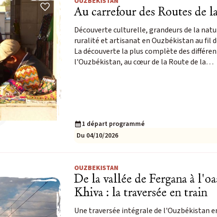
OUZBEKISTAN
Au carrefour des Routes de la
3
4
5
6
7
8
9
Découverte culturelle, grandeurs de la natu
10
11
12
13
14
15
16
ruralité et artisanat en Ouzbékistan au fil de
La découverte la plus complète des différen
17
18
19
20
21
22
23
l'Ouzbékistan, au cœur de la Route de la…
24
25
26
27
28
29
30
31
1
2
3
4
5
6
1 départ programmé
Du 04/10/2026
OUZBEKISTAN
De la vallée de Fergana à l'oa
Khiva : la traversée en train
Une traversée intégrale de l'Ouzbékistan en