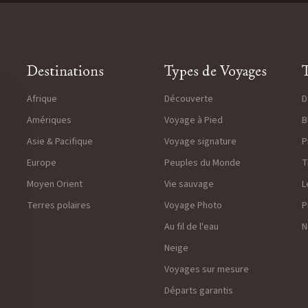
Destinations
Types de Voyages
T
Afrique
Découverte
D
Amériques
Voyage à Pied
B
Asie & Pacifique
Voyage signature
P
Europe
Peuples du Monde
T
Moyen Orient
Vie sauvage
L
Terres polaires
Voyage Photo
P
Au fil de l'eau
N
Neige
Voyages sur mesure
Départs garantis