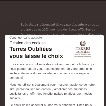
Spécialiste indépendant du voyage d'aventure en petit
groupe depuis 2003, membre du réseau ATD, Terres
Oubliées vous fait voyager hors des sentiers battus, « là
où les autres ne vont pas. Réputés pour nos voyages
insolites, notre savoir-faire et nos petits groupes limités
à huit participants, nous concevons des voyages
porteurs de sens basés sur l’expérience et le partage :
exploration, immersion nature, croisières d’exception,
voyages photo et aventure sur-mesure. L'engagement, la
créativité, l’originalité et le partage définissent notre
A.D.N. Notre tribu réunie des hommes et des femmes à la
recherche perpétuelle de la quintessence, de ces petits
coins secrets qui feront de votre voyage un moment
d’exception, une véritable expérience, une parenthèse
unique et gravée dans la mémoire de chaque voyageur.
Depuis 2020, Terres Oubliées et Escursia sont réunis
sous une même maison : deux agences, deux terrains et