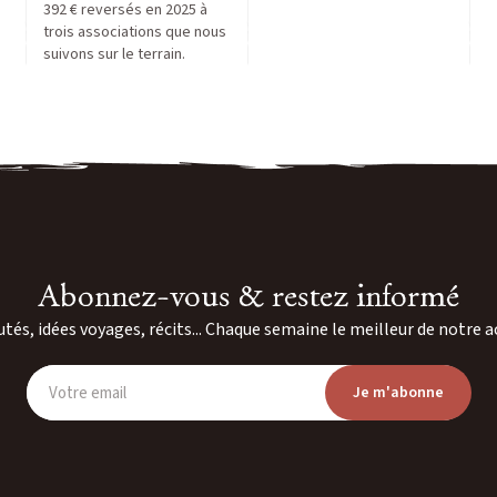
392 € reversés en 2025 à
trois associations que nous
suivons sur le terrain.
Abonnez-vous & restez informé
és, idées voyages, récits... Chaque semaine le meilleur de notre a
Votre email
Je m'abonne