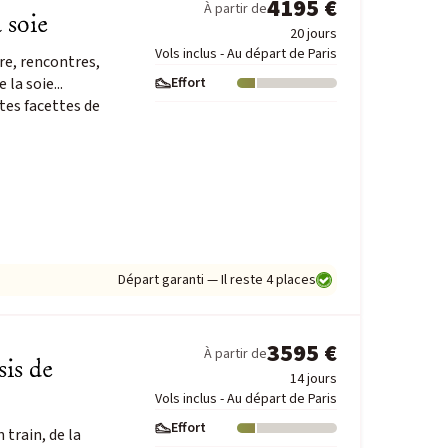
4195 €
À partir de
 soie
20 jours
Vols inclus - Au départ de Paris
re, rencontres,
 la soie...
Effort
Niveau : 1
tes facettes de
Départ garanti — Il reste 4 places
3595 €
À partir de
sis de
14 jours
Vols inclus - Au départ de Paris
Effort
 train, de la
Niveau : 1