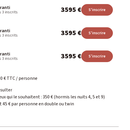
ranti
3595 €
S'inscrire
 3 inscrits
ranti
3595 €
S'inscrire
 3 inscrits
ranti
3595 €
S'inscrire
 3 inscrits
00 € TTC / personne
nsulter
x qui le souhaitent : 350 € (hormis les nuits 4, 5 et 9)
et 45 € par personne en double ou twin