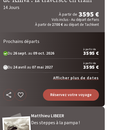
14 Jours
3595 €
À partir de
Vols inclus - Au départ de Paris
À partir de
2700 €
au départ de Tachkent
Prochains départs
à partir de
3595 €
Du
26 sept.
au
09 oct. 2026
à partir de
3595 €
Du
24 avril
au
07 mai 2027
Afficher plus de dates
Réservez votre voyage
Matthieu LIBEER
Des steppes à la pampa !