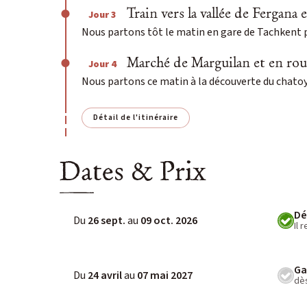
Train vers la vallée de Fergana e
Jour 3
Nous partons tôt le matin en gare de Tachkent po
Marché de Marguilan et en route ver
Jour 4
Nous partons ce matin à la découverte du chatoya
Détail de l'itinéraire
Dates & Prix
Dé
Du
26 sept.
au
09 oct. 2026
Il 
Ga
Du
24 avril
au
07 mai 2027
dès