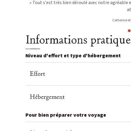
r voyage avec
« Tout s'est très bien déroulé avec notre agréable
fance, et
at
e contrastes
Catherine et
es (Sobitjon
lance, de
Informations pratique
 répondre à
rand merci
 15 jours :
Niveau d'effort et type d'hébergement
nt prendre de
tant pas ce
 moment
Effort
chauffeur sur
s avec des
je tiens à
Hébergement
atiente et a
aussi à la
Pour bien préparer votre voyage
e de voyage.
s voyage pour