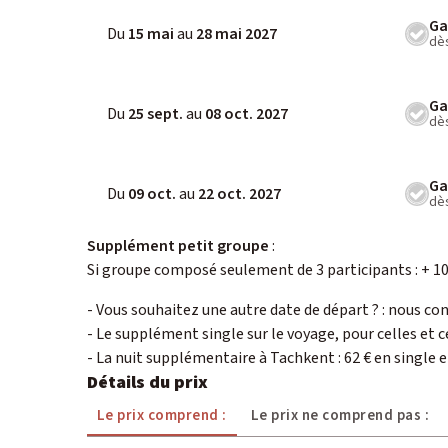
Ga
Du
15 mai
au
28 mai 2027
dès
Ga
Du
25 sept.
au
08 oct. 2027
dès
Ga
Du
09 oct.
au
22 oct. 2027
dès
Supplément petit groupe
:
Si groupe composé seulement de 3 participants : + 1
- Vous souhaitez une autre date de départ ? : nous co
- Le supplément single sur le voyage, pour celles et ceu
- La nuit supplémentaire à Tachkent : 62 € en single 
Détails du prix
Le prix comprend :
Le prix ne comprend pas :