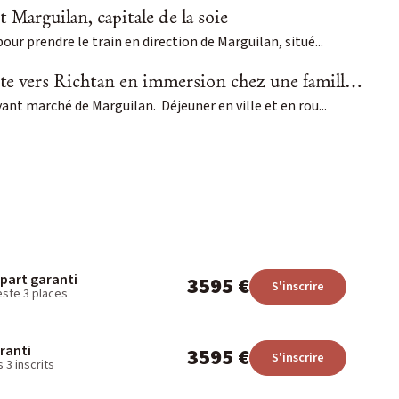
t Marguilan, capitale de la soie
ur prendre le train en direction de Marguilan, situé...
s Richtan en immersion chez une famille de céramistes
nt marché de Marguilan. Déjeuner en ville et en rou...
part garanti
3595 €
S'inscrire
reste 3 places
ranti
3595 €
S'inscrire
 3 inscrits