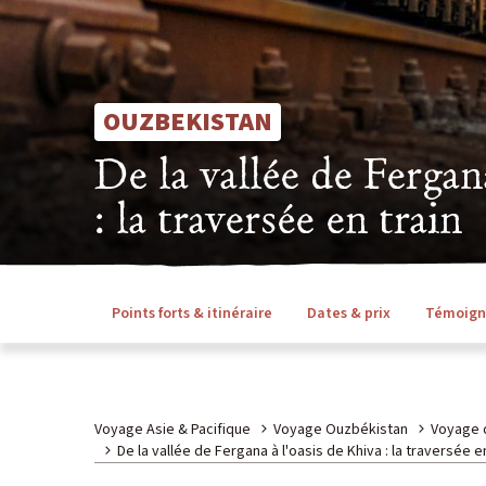
OUZBEKISTAN
De la vallée de Fergan
: la traversée en train
Points forts & itinéraire
Dates & prix
Témoign
Voyage Asie & Pacifique
Voyage Ouzbékistan
Voyage 
De la vallée de Fergana à l'oasis de Khiva : la traversée en