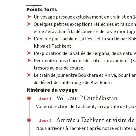
Points forts
Un voyage presque exclusivement en train et en 1
Quelques petites exceptions réfléchies et raison
et de Zeravchan à la découverte de la vie montag
L'entrée par Tachkent, à l'est, et la sortie par Khiv
Khiva et Tachkent
L'exploration de la vallée de Fergana, de sa nature
Deux nuits dans chacune des cités caravanières (S
trésors au pas de course.
Le train de jour entre Boukhara et Khiva, pour l'a
du désert de sable rouge de Kizilkoum
Itinéraire du voyage
Vol pour l'Ouzbékistan
Jour 1
Vol en direction de Tachkent, la capitale de l'Ou
Arrivée à Tachkent et visite de 
Jour 2
Nous arrivons à Tachkent après notre vol internat