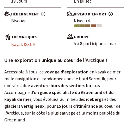
19 Jours
En juillet
HÉBERGEMENT
NIVEAU D’EFFORT
Envie d'une aventure sur-mesure ? De
Bivouac
Niveau 4
Contactez-nous
THÉMATIQUES
GROUPE
5 à 8 participants max.
Kayak & SUP
Une exploration unique au cœur de l'Arctique !
Passionné d’observation
Accessible à tous, ce
voyage d'exploration
en kayak de mer
mêle navigation et randonnée dans le fjord Sermilik, pour
animalière ?
une véritable
aventure hors des sentiers battus
.
Découvrez Escursia
Accompagné d'un
guide spécialiste du Groenland et du
Notre équipe spécialiste des voyages du vivant
kayak de mer
, vous évoluez au milieu des
icebergs
et des
glaciers vertigineux
, pour
15 jours d'itinérance
au coeur de
l'Arctique, sur la côte la plus sauvage et la moins peuplée du
Groenland.