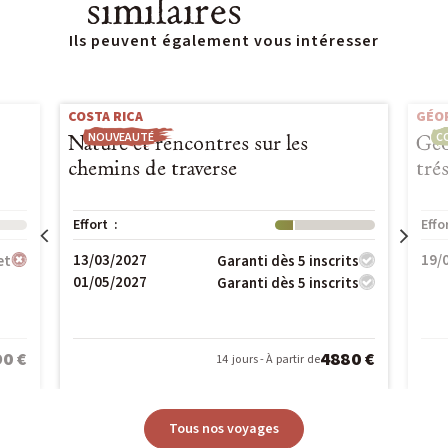
similaires
Ils peuvent également vous intéresser
COSTA RICA
GÉO
NOUVEAUTÉ
C
Nature et rencontres sur les
Géo
chemins de traverse
tré
Effort :
Niveau : 1
Effo
13/03/2027
19/
et
Garanti dès 5 inscrits
01/05/2027
Garanti dès 5 inscrits
0 €
4880 €
14 jours - À partir de
Tous nos voyages