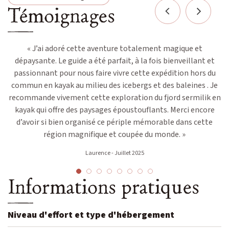
Témoignages
« J’ai adoré cette aventure totalement magique et
dépaysante. Le guide a été parfait, à la fois bienveillant et
g
ces
passionnant pour nous faire vivre cette expédition hors du
ks
commun en kayak au milieu des icebergs et des baleines . Je
recommande vivement cette exploration du fjord sermilik en
kayak qui offre des paysages époustouflants. Merci encore
t
d’avoir si bien organisé ce périple mémorable dans cette
région magnifique et coupée du monde. »
es
Laurence - Juillet 2025
eux
d
Informations pratiques
re
b
Niveau d'effort et type d'hébergement