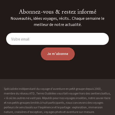
Abonnez-vous & restez informé
Nouveautés, idées voyages, récits... Chaque semaine le
meilleur de notre actualité.
Votre email
Je m'abonne
Spécialiste indépendant du voyage d'aventure en petit groupe depuis 2003,
membre du réseau ATD, Terres Oubliées vous fait voyager hors des sentiers battus,
« là où les autres ne vont pas. Réputés pour nos voyages insolites, notre savoir-faire
et nos petits groupes limités à huit participants, nous concevons des voyages
porteurs de sens basés sur l’expérience et le partage : exploration, immersion
nature, croisières d’exception, voyages photo et aventure sur-mesure.