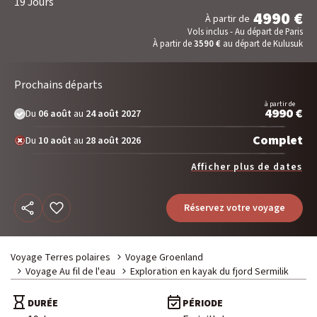
19 Jours
Voyage Photo
4990 €
À partir de
Vols inclus - Au départ de Paris
Photo Peuples du Monde
À partir de
3590 €
au départ de Kulusuk
Photo Paysage & Nature
Photo animalière
Prochains départs
à partir de
4990 €
Du
06 août
au
24 août 2027
Au fil de l'eau
Complet
Du
10 août
au
28 août 2026
Croisière Aventure
Kayak & SUP
Afficher plus de dates
Réservez votre voyage
Neige
Traîneau à chiens
Raquette
Voyage Terres polaires
Voyage Groenland
Ski & Pulka
Voyage Au fil de l'eau
Exploration en kayak du fjord Sermilik
DURÉE
PÉRIODE