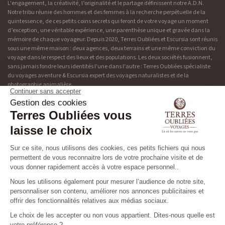
L'engagement, la créativité, l’originalité et le partage définissent notre A.D.N.
Notre tribu réunie des hommes et des femmes à la recherche perpétuelle de la
quintessence, de ces petits coins secrets qui feront de votre voyage un moment
d’exception, une véritable expérience, une parenthèse unique et gravée dans la
mémoire de chaque voyageur. Depuis 2020, Terres Oubliées et Escursia sont réunis
sous une même maison : deux agences, deux terrains et une même conviction du
voyage dans le respect des lieux et des populations. Les deux sociétés fusionnent,
sans jamais fondre leurs identités l'une dans l'autre : Terres Oubliées spécialiste
du voyages aventure & Escursia expert des voyages naturalistes et de la
photographie animalière.
Adresse & contact
Découvrir Terres Oubliées
19 rue de Bonnel
Blog
69003 Lyon
Presse
04 37 48 49 90
Tribu
Les niveaux des circuits
Préparez votre voyage
Nos brochures