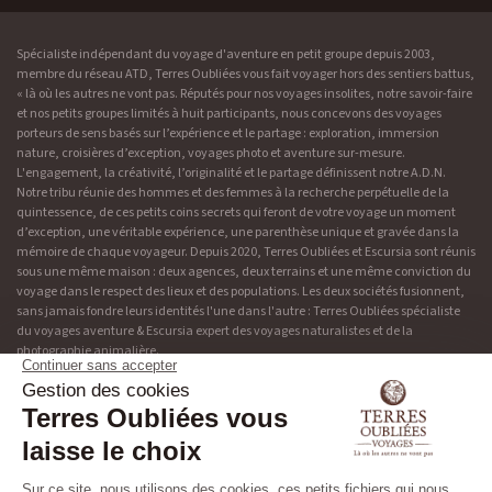
Spécialiste indépendant du voyage d'aventure en petit groupe depuis 2003,
membre du réseau ATD, Terres Oubliées vous fait voyager hors des sentiers battus,
« là où les autres ne vont pas. Réputés pour nos voyages insolites, notre savoir-faire
et nos petits groupes limités à huit participants, nous concevons des voyages
porteurs de sens basés sur l’expérience et le partage : exploration, immersion
nature, croisières d’exception, voyages photo et aventure sur-mesure.
L'engagement, la créativité, l’originalité et le partage définissent notre A.D.N.
Notre tribu réunie des hommes et des femmes à la recherche perpétuelle de la
quintessence, de ces petits coins secrets qui feront de votre voyage un moment
d’exception, une véritable expérience, une parenthèse unique et gravée dans la
mémoire de chaque voyageur. Depuis 2020, Terres Oubliées et Escursia sont réunis
sous une même maison : deux agences, deux terrains et une même conviction du
voyage dans le respect des lieux et des populations. Les deux sociétés fusionnent,
sans jamais fondre leurs identités l'une dans l'autre : Terres Oubliées spécialiste
du voyages aventure & Escursia expert des voyages naturalistes et de la
photographie animalière.
Adresse & contact
Découvrir Terres Oubliées
19 rue de Bonnel
Blog
69003 Lyon
Presse
04 37 48 49 90