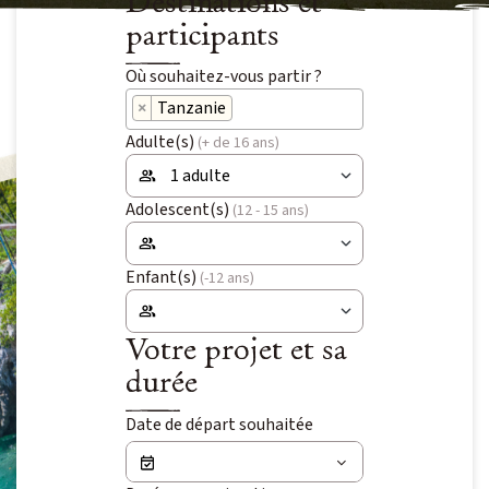
Destinations et
Niveau 4 à 5 / Itinérance
participants
IENT
Où souhaitez-vous partir ?
Voyage signature
×
Tanzanie
Voyage d’auteur
OLAIRES
Adulte(s)
(+ de 16 ans)
Exploration
 VOYAGES
Adolescent(s)
(12 - 15 ans)
Peuples du Monde
Fêtes & Festivals
Enfant(s)
(-12 ans)
Rencontre et Immersion
Votre projet et sa
Vie sauvage
durée
Safaris
Date de départ souhaitée
Voyages du Vivant