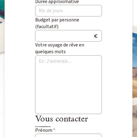
Durée approximative
Voyage Photo
Photo Peuples du Monde
Budget par personne
Photo Paysage & Nature
(facultatif)
Photo animalière
Votre voyage de rêve en
quelques mots
Au fil de l'eau
Croisière Aventure
Kayak & SUP
Neige
Traîneau à chiens
Raquette
Ski & Pulka
Vous contacter
Prénom
*