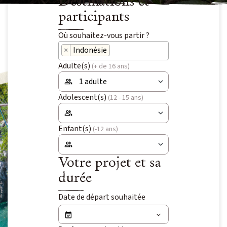
Destinations et
Niveau 4 à 5 / Itinérance
participants
IENT
Où souhaitez-vous partir ?
Voyage signature
×
Indonésie
Voyage d’auteur
OLAIRES
Adulte(s)
(+ de 16 ans)
Exploration
 VOYAGES
Adolescent(s)
(12 - 15 ans)
Peuples du Monde
Fêtes & Festivals
Enfant(s)
(-12 ans)
Rencontre et Immersion
Votre projet et sa
Vie sauvage
durée
Safaris
Date de départ souhaitée
Voyages du Vivant