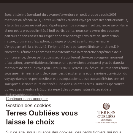
Spécialiste indépendant du voyage d'aventure en petit groupe depuis 2003,
membre du réseau ATD, Terres Oubliées vous fait voyager hors des sentiers battus,
« là où les autres ne vont pas. Réputés pour nos voyages insolites, notre savoir-faire
et nos petits groupes limités à huit participants, nous concevons des voyages
porteurs de sens basés sur l’expérience et le partage : exploration, immersion
nature, croisières d’exception, voyages photo et aventure sur-mesure.
L'engagement, la créativité, l’originalité et le partage définissent notre A.D.N.
Notre tribu réunie des hommes et des femmes à la recherche perpétuelle de la
quintessence, de ces petits coins secrets qui feront de votre voyage un moment
d’exception, une véritable expérience, une parenthèse unique et gravée dans la
mémoire de chaque voyageur. Depuis 2020, Terres Oubliées et Escursia sont réunis
sous une même maison : deux agences, deux terrains et une même conviction du
voyage dans le respect des lieux et des populations. Les deux sociétés fusionnent,
sans jamais fondre leurs identités l'une dans l'autre : Terres Oubliées spécialiste
du voyages aventure & Escursia expert des voyages naturalistes et de la
photographie animalière.
Adresse & contact
Découvrir Terres Oubliées
19 rue de Bonnel
Blog
69003 Lyon
Presse
04 37 48 49 90