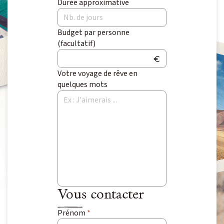
Durée approximative
Voyage Photo
Photo Peuples du Monde
Budget par personne
Photo Paysage & Nature
(facultatif)
Photo animalière
Votre voyage de rêve en
quelques mots
Au fil de l'eau
Croisière Aventure
Kayak & SUP
Neige
Traîneau à chiens
Raquette
Ski & Pulka
Vous contacter
Prénom
*