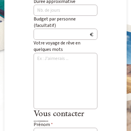
Durée approximative
Voyage Photo
Photo Peuples du Monde
Budget par personne
Photo Paysage & Nature
(facultatif)
Photo animalière
Votre voyage de rêve en
quelques mots
Au fil de l'eau
Croisière Aventure
Kayak & SUP
Neige
Traîneau à chiens
Raquette
Ski & Pulka
Vous contacter
Prénom
*