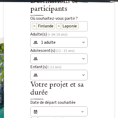
Destinations et
Niveau 4 à 5 / Itinérance
participants
IENT
Où souhaitez-vous partir ?
Voyage signature
×
Finlande
×
Laponie
Voyage d’auteur
OLAIRES
Adulte(s)
(+ de 16 ans)
Exploration
 VOYAGES
Adolescent(s)
(12 - 15 ans)
Peuples du Monde
Fêtes & Festivals
Enfant(s)
(-12 ans)
Rencontre et Immersion
Votre projet et sa
Vie sauvage
durée
Safaris
Date de départ souhaitée
Voyages du Vivant