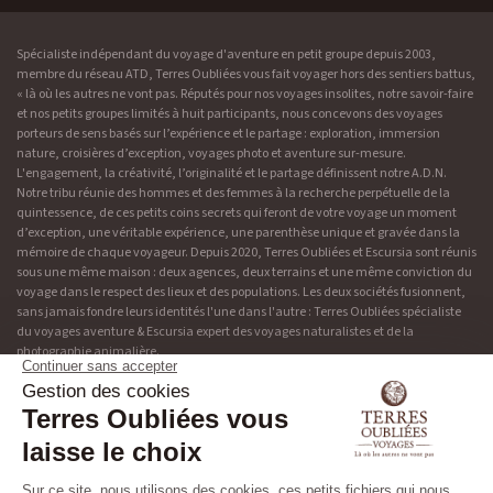
Spécialiste indépendant du voyage d'aventure en petit groupe depuis 2003,
membre du réseau ATD, Terres Oubliées vous fait voyager hors des sentiers battus,
« là où les autres ne vont pas. Réputés pour nos voyages insolites, notre savoir-faire
et nos petits groupes limités à huit participants, nous concevons des voyages
porteurs de sens basés sur l’expérience et le partage : exploration, immersion
nature, croisières d’exception, voyages photo et aventure sur-mesure.
L'engagement, la créativité, l’originalité et le partage définissent notre A.D.N.
Notre tribu réunie des hommes et des femmes à la recherche perpétuelle de la
quintessence, de ces petits coins secrets qui feront de votre voyage un moment
d’exception, une véritable expérience, une parenthèse unique et gravée dans la
mémoire de chaque voyageur. Depuis 2020, Terres Oubliées et Escursia sont réunis
sous une même maison : deux agences, deux terrains et une même conviction du
voyage dans le respect des lieux et des populations. Les deux sociétés fusionnent,
sans jamais fondre leurs identités l'une dans l'autre : Terres Oubliées spécialiste
du voyages aventure & Escursia expert des voyages naturalistes et de la
photographie animalière.
Adresse & contact
Découvrir Terres Oubliées
19 rue de Bonnel
Blog
69003 Lyon
Presse
04 37 48 49 90