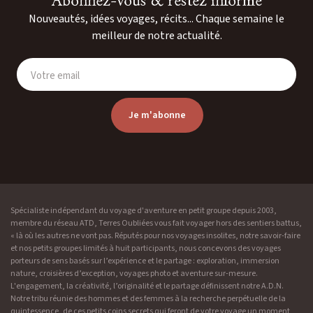
Abonnez-vous & restez informé
Nouveautés, idées voyages, récits... Chaque semaine le
meilleur de notre actualité.
Votre email
Je m'abonne
Spécialiste indépendant du voyage d'aventure en petit groupe depuis 2003,
membre du réseau ATD, Terres Oubliées vous fait voyager hors des sentiers battus,
« là où les autres ne vont pas. Réputés pour nos voyages insolites, notre savoir-faire
et nos petits groupes limités à huit participants, nous concevons des voyages
porteurs de sens basés sur l’expérience et le partage : exploration, immersion
nature, croisières d’exception, voyages photo et aventure sur-mesure.
L'engagement, la créativité, l’originalité et le partage définissent notre A.D.N.
Notre tribu réunie des hommes et des femmes à la recherche perpétuelle de la
quintessence, de ces petits coins secrets qui feront de votre voyage un moment