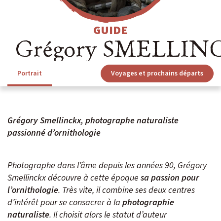
Niveau 4 à 5 / Itinérance
IENT
GUIDE
Grégory SMELLIN
Voyage signature
Voyage d’auteur
OLAIRES
Exploration
Portrait
Voyages et prochains départs
 VOYAGES
Peuples du Monde
Fêtes & Festivals
Grégory Smellinckx, photographe naturaliste
Rencontre et Immersion
passionné d’ornithologie
Photographe dans l’âme depuis les années 90, Grégory
Vie sauvage
Smellinckx découvre à cette époque
sa passion pour
Safaris
l’ornithologie
. Très vite, il combine ses deux centres
Voyages du Vivant
d’intérêt pour se consacrer à la
photographie
naturaliste
. Il choisit alors le statut d’auteur