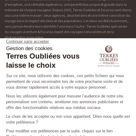
d’exception, une véritable expérience, une parenthèse unique et gravée dans la
mémoire de chaque voyageur. Depuis 2020, Terres Oubliées et Escursia sont réunis
sous une même maison : deux agences, deux terrains et une même conviction du
voyage dans le respect des lieux et des populations. Les deux sociétés fusionnent,
sans jamais fondre leurs identités l'une dans l'autre : Terres Oubliées spécialiste
du voyages aventure & Escursia expert des voyages naturalistes et de la
photographie animalière.
Adresse & contact
Découvrir Terres Oubliées
19 rue de Bonnel
Blog
69003 Lyon
Presse
04 37 48 49 90
Tribu
Les niveaux des circuits
Préparez votre voyage
Nos brochures
©2026 TERRES OUBLIEES