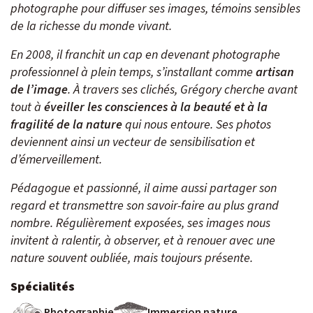
photographe pour diffuser ses images, témoins sensibles
Voyage Photo
de la richesse du monde vivant.
Photo Peuples du Monde
Photo Paysage & Nature
En 2008, il franchit un cap en devenant photographe
Photo animalière
professionnel à plein temps, s’installant comme
artisan
de l’image
. À travers ses clichés, Grégory cherche avant
tout à
éveiller les consciences à la beauté et à la
Au fil de l'eau
fragilité de la nature
qui nous entoure. Ses photos
Croisière Aventure
deviennent ainsi un vecteur de sensibilisation et
Kayak & SUP
d’émerveillement.
Pédagogue et passionné, il aime aussi partager son
regard et transmettre son savoir-faire au plus grand
Neige
nombre. Régulièrement exposées, ses images nous
Traîneau à chiens
invitent à ralentir, à observer, et à renouer avec une
Raquette
nature souvent oubliée, mais toujours présente.
Ski & Pulka
Spécialités
Photographie
Immersion nature