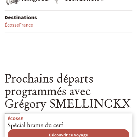
Destinations
Envie d'une aventure sur-mesure ? De
Écosse
France
Contactez-nous
Prochains départs
Passionné d’observation
animalière ?
programmés avec
Découvrez Escursia
Grégory SMELLINCKX
Notre équipe spécialiste des voyages du vivant
ÉCOSSE
Spécial brame du cerf
Découvrir ce voyage