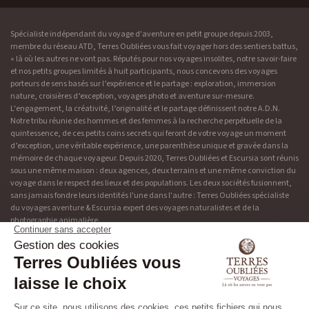
Spécialiste indépendant du voyage d'aventure en petit groupe depuis 2003,
membre du réseau ATD, Terres Oubliées vous fait voyager hors des sentiers battus,
« là où les autres ne vont pas. Réputés pour nos voyages insolites, notre savoir-faire
et nos petits groupes limités à huit participants, nous concevons des voyages
porteurs de sens basés sur l’expérience et le partage : exploration, immersion
nature, croisières d’exception, voyages photo et aventure sur-mesure.
L'engagement, la créativité, l’originalité et le partage définissent notre A.D.N.
Notre tribu réunie des hommes et des femmes à la recherche perpétuelle de la
quintessence, de ces petits coins secrets qui feront de votre voyage un moment
d’exception, une véritable expérience, une parenthèse unique et gravée dans la
mémoire de chaque voyageur. Depuis 2020, Terres Oubliées et Escursia sont réunis
sous une même maison : deux agences, deux terrains et une même conviction du
voyage dans le respect des lieux et des populations. Les deux sociétés fusionnent,
sans jamais fondre leurs identités l'une dans l'autre : Terres Oubliées spécialiste
du voyages aventure & Escursia expert des voyages naturalistes et de la
photographie animalière.
Adresse & contact
Découvrir Terres Oubliées
19 rue de Bonnel
Blog
69003 Lyon
Presse
04 37 48 49 90