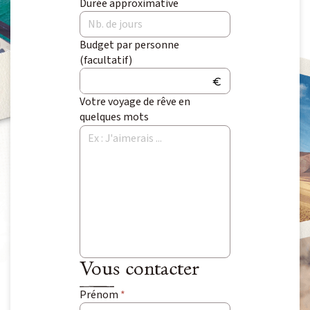
Durée approximative
Voyage Photo
Photo Peuples du Monde
Budget par personne
Photo Paysage & Nature
(facultatif)
Photo animalière
Votre voyage de rêve en
quelques mots
Au fil de l'eau
Croisière Aventure
Kayak & SUP
Neige
Traîneau à chiens
Raquette
Ski & Pulka
Vous contacter
Prénom
*