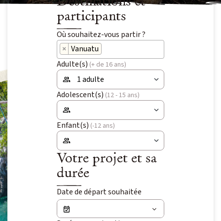
Destinations et
Niveau 4 à 5 / Itinérance
participants
IENT
Où souhaitez-vous partir ?
Voyage signature
×
Vanuatu
Voyage d’auteur
OLAIRES
Adulte(s)
(+ de 16 ans)
Exploration
 VOYAGES
Adolescent(s)
(12 - 15 ans)
Peuples du Monde
Fêtes & Festivals
Enfant(s)
(-12 ans)
Rencontre et Immersion
Votre projet et sa
Vie sauvage
durée
Safaris
Date de départ souhaitée
Voyages du Vivant