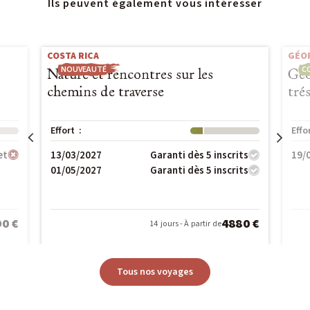
Ils peuvent également vous intéresser
COSTA RICA
GÉO
NOUVEAUTÉ
C
Nature et rencontres sur les
Géo
chemins de traverse
tré
Effort :
Niveau : 1
Effo
13/03/2027
19/
et
Garanti dès 5 inscrits
01/05/2027
Garanti dès 5 inscrits
0 €
4880 €
14 jours - À partir de
Tous nos voyages