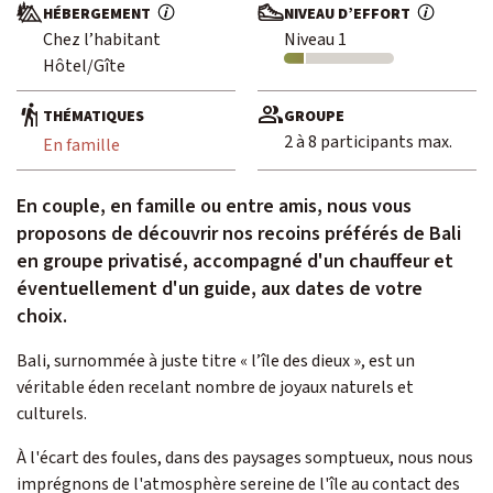
HÉBERGEMENT
NIVEAU D’EFFORT
Chez l’habitant
Niveau 1
Envie d'une aventure sur-mesure ? De
Hôtel/Gîte
Contactez-nous
THÉMATIQUES
GROUPE
2 à 8 participants max.
En famille
En couple, en famille ou entre amis, nous vous
proposons de découvrir nos recoins préférés de Bali
en groupe privatisé, accompagné d'un chauffeur et
Passionné d’observation
éventuellement d'un guide, aux dates de votre
animalière ?
choix.
Découvrez Escursia
Bali, surnommée à juste titre « l’île des dieux », est un
Notre équipe spécialiste des voyages du vivant
véritable éden recelant nombre de joyaux naturels et
culturels.
À l'écart des foules, dans des paysages somptueux, nous nous
imprégnons de l'atmosphère sereine de l'île au contact des