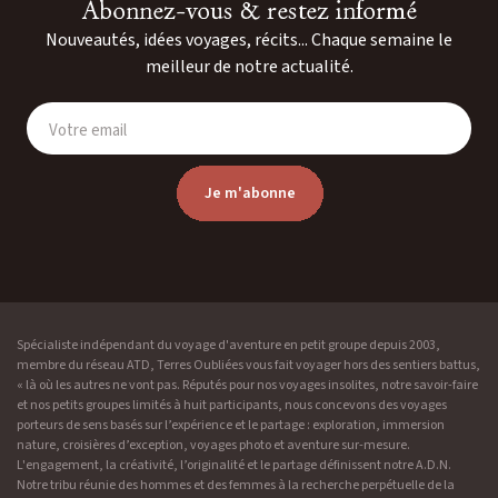
Abonnez-vous & restez informé
Nouveautés, idées voyages, récits... Chaque semaine le
meilleur de notre actualité.
Votre email
Je m'abonne
Spécialiste indépendant du voyage d'aventure en petit groupe depuis 2003,
membre du réseau ATD, Terres Oubliées vous fait voyager hors des sentiers battus,
« là où les autres ne vont pas. Réputés pour nos voyages insolites, notre savoir-faire
et nos petits groupes limités à huit participants, nous concevons des voyages
porteurs de sens basés sur l’expérience et le partage : exploration, immersion
nature, croisières d’exception, voyages photo et aventure sur-mesure.
L'engagement, la créativité, l’originalité et le partage définissent notre A.D.N.
Notre tribu réunie des hommes et des femmes à la recherche perpétuelle de la