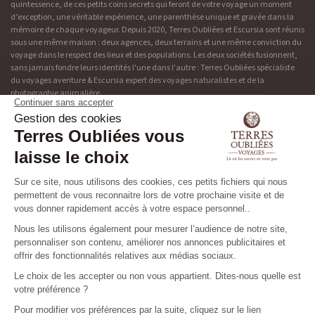
quintessence, de ces petits coins secrets qui feront de votre voyage un moment
d’exception, une véritable expérience, une parenthèse unique et gravée dans la
mémoire de chaque voyageur. Depuis 2020, Terres Oubliées et Escursia sont réunis
sous une même maison : deux agences, deux terrains et une même conviction du
voyage dans le respect des lieux et des populations. Les deux sociétés fusionnent,
sans jamais fondre leurs identités l'une dans l'autre : Terres Oubliées spécialiste
du voyages aventure & Escursia expert des voyages naturalistes et de la
photographie animalière.
Adresse & contact
Découvrir Terres Oubliées
19 rue de Bonnel
Blog
69003 Lyon
Presse
04 37 48 49 90
Tribu
Les niveaux des circuits
Préparez votre voyage
Nos brochures
©2026 TERRES OUBLIEES