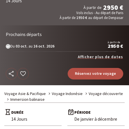
14 Jours
Voyage Photo
2950 €
À partir de
Vols inclus - Au départ de Paris
Photo Peuples du Monde
À partir de
1950 €
au départ de Denpasar
Photo Paysage & Nature
Photo animalière
Prochains départs
à partir de
2950 €
Du
03 oct.
au
16 oct. 2026
Au fil de l'eau
Afficher plus de dates
Croisière Aventure
Kayak & SUP
Réservez votre voyage
Neige
Voyage Asie & Pacifique
Voyage Indonésie
Voyage découverte
Traîneau à chiens
Immersion balinaise
Raquette
Ski & Pulka
DURÉE
PÉRIODE
14 Jours
De janvier à décembre