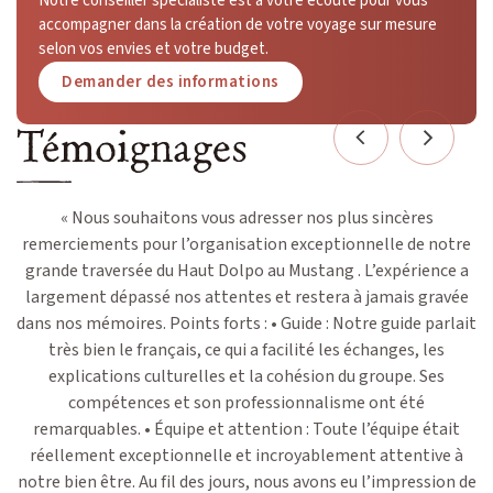
Notre conseiller spécialiste est à votre écoute pour vous
accompagner dans la création de votre voyage sur mesure
selon vos envies et votre budget.
Demander des informations
Témoignages
« Nous souhaitons vous adresser nos plus sincères
«
remerciements pour l’organisation exceptionnelle de notre
grande traversée du Haut Dolpo au Mustang . L’expérience a
n
largement dépassé nos attentes et restera à jamais gravée
é
dans nos mémoires. Points forts : • Guide : Notre guide parlait
et
très bien le français, ce qui a facilité les échanges, les
m
t
explications culturelles et la cohésion du groupe. Ses
 d
compétences et son professionnalisme ont été
No
c
remarquables. • Équipe et attention : Toute l’équipe était
et
réellement exceptionnelle et incroyablement attentive à
a
notre bien être. Au fil des jours, nous avons eu l’impression de
da