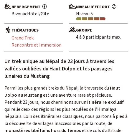
HÉBERGEMENT
NIVEAU D’EFFORT
Bivouac
Hôtel/Gîte
Niveau 5
Envie d'une aventure sur-mesure ? De
Contactez-nous
THÉMATIQUES
GROUPE
4 à 8 participants max.
Grand Trek
Rencontre et Immersion
Un trek unique au Népal de 23 jours à travers les
vallées oubliées du Haut Dolpo et les paysages
Passionné d’observation
lunaires du Mustang
animalière ?
Parmi les plus grands treks du Népal, la traversée du
Haut
Découvrez Escursia
Dolpo au Mustang
est une aventure rare et précieuse.
Notre équipe spécialiste des voyages du vivant
Pendant 23 jours, nous cheminons sur un
itinéraire exclusif
qui relie deux des régions les plus reculées de l’Himalaya
népalais. Loin des itinéraires classiques, nous partons à pied à
la découverte de villages inaccessibles par la route, de
monastères tibétains hors du temps
et de cols d’altitude