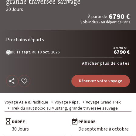
grande traversée sauvage
Voyage Photo
30 Jours
Photo Peuples du Monde
6790 €
À partir de
Photo Paysage & Nature
Vols inclus - Au départ de Paris
Photo animalière
Prochains départs
à partir de
6790 €
Au fil de l'eau
Du
11 sept.
au
10 oct. 2026
Croisière Aventure
Afficher plus de dates
Kayak & SUP
Réservez votre voyage
Neige
Traîneau à chiens
Voyage Asie & Pacifique
Voyage Népal
Voyage Grand Trek
Raquette
Trek du Haut Dolpo au Mustang, grande traversée sauvage
Ski & Pulka
DURÉE
PÉRIODE
30 Jours
De septembre à octobre