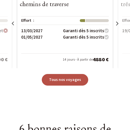
chemins de traverse
tré
Effort :
Niveau : 1
Effo
13/03/2027
19/
et
Garanti dès 5 inscrits
01/05/2027
Garanti dès 5 inscrits
0 €
4880 €
14 jours - À partir de
Tous nos voyages
6 bonnes raisons de