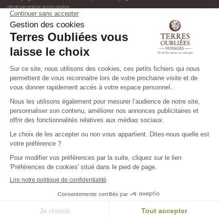
photographie animalière.
Adresse & contact
Découvrir Terres Oubliées
19 rue de Bonnel
Blog
69003 Lyon
Presse
04 37 48 49 90
Tribu
Les niveaux des circuits
Préparez votre voyage
Nos brochures
©2026 TERRES OUBLIEES
CRÉDITS & MENTIONS LÉGALES
CONDITIONS GÉNÉRALES & PARTICULIÈRES DE VENTE
CONFIDENTIALITÉ