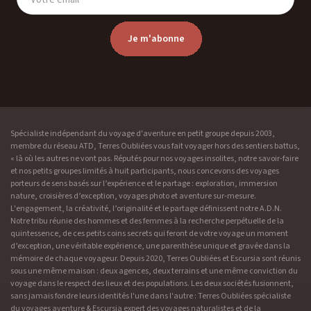
Je m'abonne
Spécialiste indépendant du voyage d'aventure en petit groupe depuis 2003,
membre du réseau ATD, Terres Oubliées vous fait voyager hors des sentiers battus,
« là où les autres ne vont pas. Réputés pour nos voyages insolites, notre savoir-faire
et nos petits groupes limités à huit participants, nous concevons des voyages
porteurs de sens basés sur l’expérience et le partage : exploration, immersion
nature, croisières d’exception, voyages photo et aventure sur-mesure.
L'engagement, la créativité, l’originalité et le partage définissent notre A.D.N.
Notre tribu réunie des hommes et des femmes à la recherche perpétuelle de la
quintessence, de ces petits coins secrets qui feront de votre voyage un moment
d’exception, une véritable expérience, une parenthèse unique et gravée dans la
mémoire de chaque voyageur. Depuis 2020, Terres Oubliées et Escursia sont réunis
sous une même maison : deux agences, deux terrains et une même conviction du
voyage dans le respect des lieux et des populations. Les deux sociétés fusionnent,
sans jamais fondre leurs identités l'une dans l'autre : Terres Oubliées spécialiste
du voyages aventure & Escursia expert des voyages naturalistes et de la