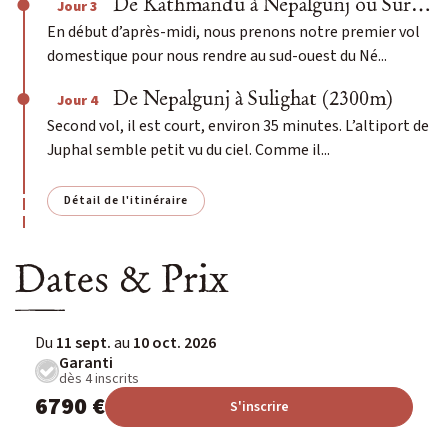
De Kathmandu à Nepalgunj ou Surket (280m)
Jour 3
En début d’après-midi, nous prenons notre premier vol
domestique pour nous rendre au sud-ouest du Né...
De Nepalgunj à Sulighat (2300m)
Jour 4
Second vol, il est court, environ 35 minutes. L’altiport de
Juphal semble petit vu du ciel. Comme il...
Détail de l'itinéraire
Dates & Prix
Du
11 sept.
au
10 oct. 2026
Garanti
dès 4 inscrits
6790 €
S'inscrire